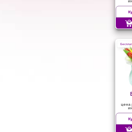
и
К
Бесплат
цена
и
К