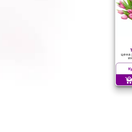
цена
и
К