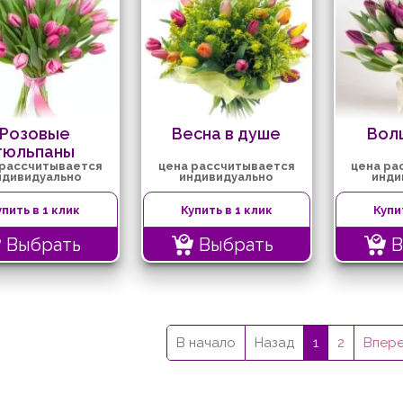
Розовые
Весна в душе
Вол
тюльпаны
 рассчитывается
цена рассчитывается
цена ра
ндивидуально
индивидуально
инди
упить в 1 клик
Купить в 1 клик
Купи
Выбрать
Выбрать
В
В начало
Назад
1
2
Впер