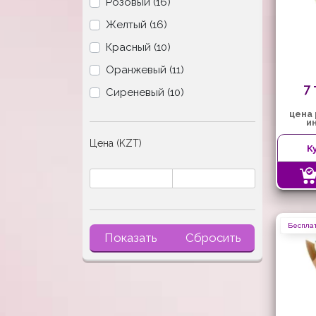
Розовый (16)
Желтый (16)
Красный (10)
Оранжевый (11)
7
Сиреневый (10)
цена
и
Цена (KZT)
К
Бесплат
Показать
Сбросить