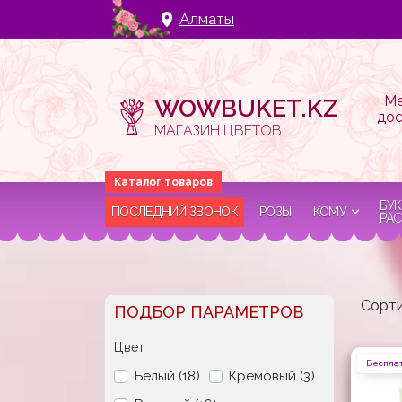
Алматы
Ме
WOWBUKET.KZ
дос
МАГАЗИН ЦВЕТОВ
БУК
ПОСЛЕДНИЙ ЗВОНОК
РОЗЫ
КОМУ
РАС
Сорти
ПОДБОР ПАРАМЕТРОВ
Цвет
Бесплат
Белый (18)
Кремовый (3)