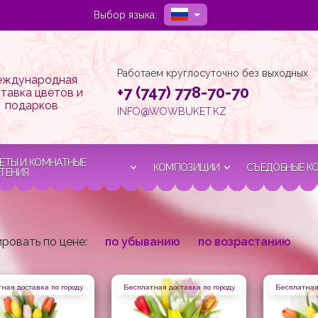
Выбор языка:
Работаем круглосуточно без выходных
ждународная
+7 (747) 778-70-70
тавка цветов и
подарков
INFO@WOWBUKET.KZ
ЕТЫ И КОМНАТНЫЕ
КОМПОЗИЦИИ
СЪЕДОБНЫЕ К
ТЕНИЯ
ровать по цене:
по убыванию
по возрастанию
ная доставка по городу
Бесплатная доставка по городу
Бесплатная 