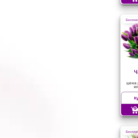
Бесплат
Ч
цена
и
К
Бесплат