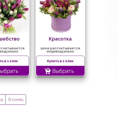
шебство
Красотка
ссчитывается
цена рассчитывается
видуально
индивидуально
ть в 1 клик
Купить в 1 клик
ыбрать
Выбрать
ед
В конец