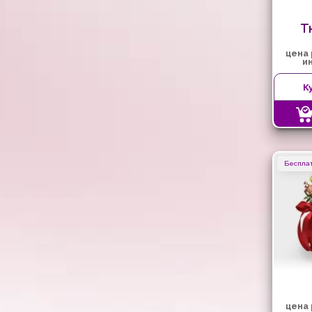
Т
цена
и
К
Бесплат
цена