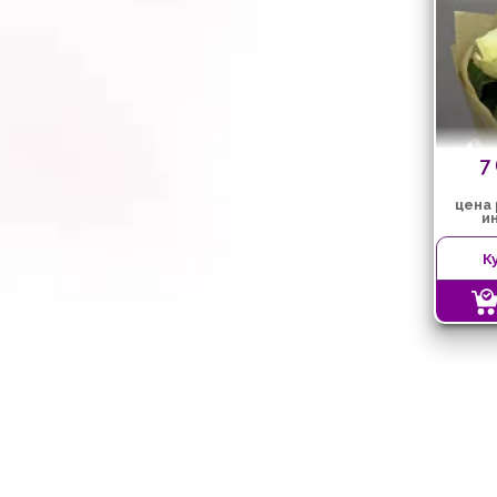
7
цена
и
К