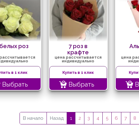
 белых роз
7 роз в
Ал
крафте
 рассчитывается
цена рассчитывается
цена ра
ндивидуально
индивидуально
инди
упить в 1 клик
Купить в 1 клик
Купи
Выбрать
Выбрать
В
В начало
Назад
1
2
3
4
5
6
7
8