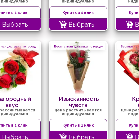
ндивидуально
индивидуально
инди
упить в 1 клик
Купить в 1 клик
Купи
Выбрать
Выбрать
В
ная доставка по городу
Бесплатная доставка по городу
Бесплатная 
агородный
Изысканность
К
вкус
чувств
 рассчитывается
цена рассчитывается
цена ра
ндивидуально
индивидуально
инди
упить в 1 клик
Купить в 1 клик
Купи
Выбрать
Выбрать
В