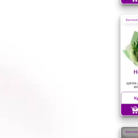
Бесплат
Н
цена
и
К
Бесплат