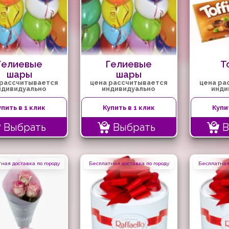
Гелиевые
Гелиевые
T
шары
шары
 рассчитывается
цена рассчитывается
цена ра
Стандарт"
"Стандарт"
ндивидуально
индивидуально
инди
упить в 1 клик
Купить в 1 клик
Купи
Выбрать
Выбрать
В
ная доставка по городу
Бесплатная доставка по городу
Бесплатная 