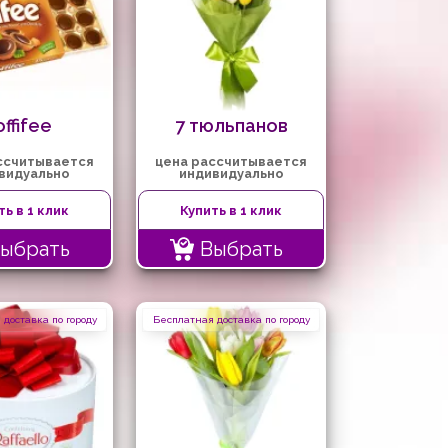
offifee
7 тюльпанов
ссчитывается
цена рассчитывается
видуально
индивидуально
ть в 1 клик
Купить в 1 клик
ыбрать
Выбрать
доставка по городу
Бесплатная доставка по городу