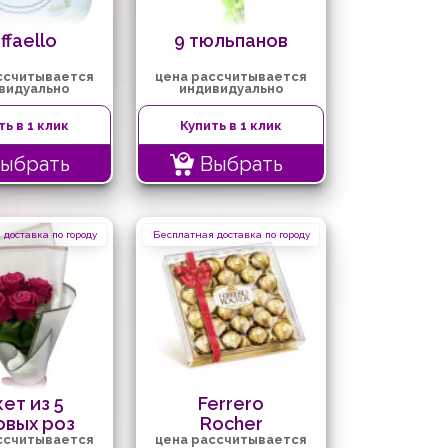
ffaello
9 тюльпанов
ссчитывается
цена рассчитывается
видуально
индивидуально
ть в 1 клик
Купить в 1 клик
ыбрать
Выбрать
доставка по городу
Бесплатная доставка по городу
ет из 5
Ferrero
овых роз
Rocher
ссчитывается
цена рассчитывается