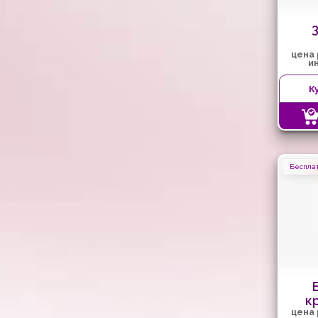
цена
и
К
Бесплат
к
цена