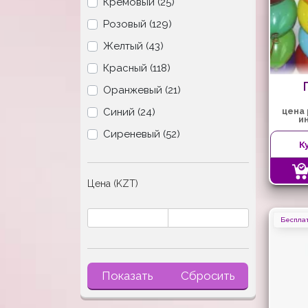
Кремовый (25)
Розовый (129)
Желтый (43)
Красный (118)
Оранжевый (21)
Синий (24)
цена
"
и
Сиреневый (52)
К
Цена (KZT)
Бесплат
Показать
Сбросить