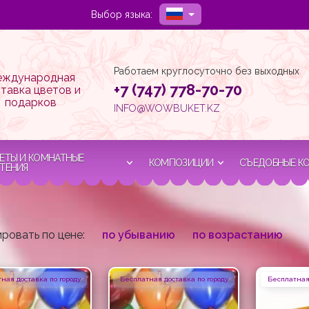
Выбор языка:
Работаем круглосуточно без выходных
ждународная
+7 (747) 778-70-70
тавка цветов и
подарков
INFO@WOWBUKET.KZ
ЕТЫ И КОМНАТНЫЕ
КОМПОЗИЦИИ
СЪЕДОБНЫЕ К
ТЕНИЯ
ровать по цене:
по убыванию
по возрастанию
ная доставка по городу
Бесплатная доставка по городу
Бесплатная 