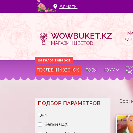
Алматы
Ме
WOWBUKET.KZ
дос
МАГАЗИН ЦВЕТОВ
БУК
ПОСЛЕДНИЙ ЗВОНОК
РОЗЫ
КОМУ
РАС
Сорти
ПОДБОР ПАРАМЕТРОВ
Цвет
Бесплат
Белый (147)