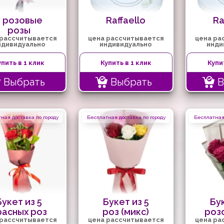
3 розовые
Raffaello
Ra
розы
 рассчитывается
цена рассчитывается
цена ра
ндивидуально
индивидуально
инди
упить в 1 клик
Купить в 1 клик
Купи
Выбрать
Выбрать
В
ная доставка по городу
Бесплатная доставка по городу
Бесплатная 
Букет из 5
Букет из 5
Бук
расных роз
роз (микс)
роз
 рассчитывается
цена рассчитывается
цена ра