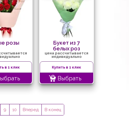
ые розы
Букет из 7
белых роз
ссчитывается
цена рассчитывается
видуально
индивидуально
ть в 1 клик
Купить в 1 клик
ыбрать
Выбрать
9
10
Вперед
В конец