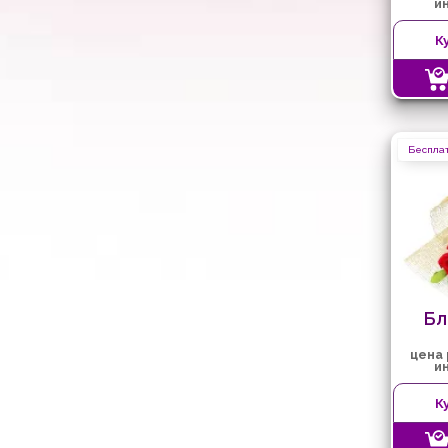
и
К
Бесплат
Бл
цена
и
К