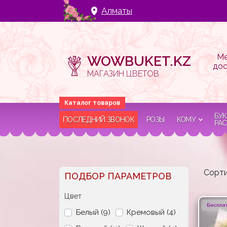
Алматы
Ме
WOWBUKET.KZ
дос
МАГАЗИН ЦВЕТОВ
БУК
ПОСЛЕДНИЙ ЗВОНОК
РОЗЫ
КОМУ
РАС
Сорти
ПОДБОР ПАРАМЕТРОВ
Цвет
Бесплат
Белый (9)
Кремовый (4)