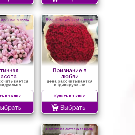
доставка по городу
Бесплатная доставка по городу
тинная
Признание в
расота
любви
ссчитывается
цена рассчитывается
видуально
индивидуально
ть в 1 клик
Купить в 1 клик
ыбрать
Выбрать
Бесплатная доставка по городу