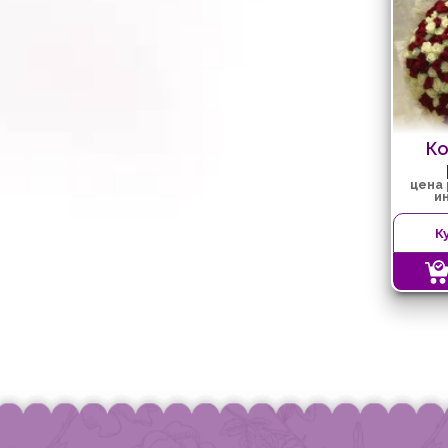
Ко
цена
и
К