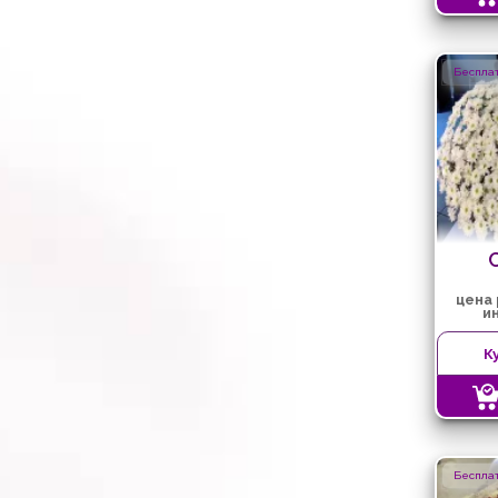
Бесплат
цена
и
К
Бесплат