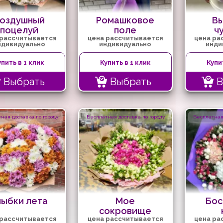
оздушный
Ромашковое
В
поцелуй
поле
ч
 рассчитывается
цена рассчитывается
цена ра
ндивидуально
индивидуально
инди
упить в 1 клик
Купить в 1 клик
Купи
Выбрать
Выбрать
В
ная доставка по городу
Бесплатная доставка по городу
Бесплатная 
лыбки лета
Мое
Бос
сокровище
 рассчитывается
цена рассчитывается
цена ра