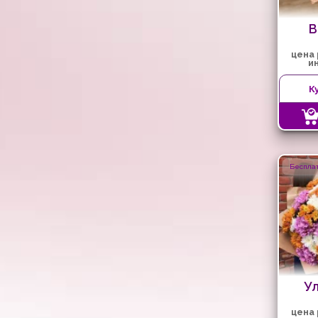
В
цена
и
К
Бесплат
У
цена