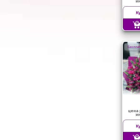
и
К
Бесплат
цена
и
К