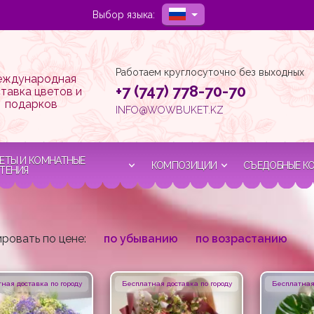
Выбор языка:
Работаем круглосуточно без выходных
ждународная
+7 (747) 778-70-70
тавка цветов и
подарков
INFO@WOWBUKET.KZ
ЕТЫ И КОМНАТНЫЕ
КОМПОЗИЦИИ
СЪЕДОБНЫЕ К
ТЕНИЯ
ровать по цене:
по убыванию
по возрастанию
ная доставка по городу
Бесплатная доставка по городу
Бесплатная 