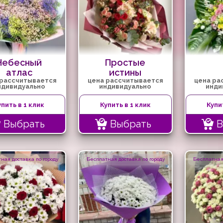
Небесный
Простые
атлас
истины
 рассчитывается
цена рассчитывается
цена ра
ндивидуально
индивидуально
инди
упить в 1 клик
Купить в 1 клик
Купи
Выбрать
Выбрать
В
ная доставка по городу
Бесплатная доставка по городу
Бесплатная 