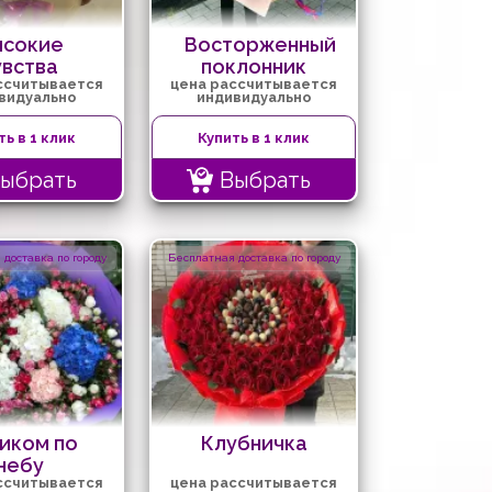
ысокие
Восторженный
увства
поклонник
ссчитывается
цена рассчитывается
видуально
индивидуально
ть в 1 клик
Купить в 1 клик
ыбрать
Выбрать
доставка по городу
Бесплатная доставка по городу
иком по
Клубничка
небу
ссчитывается
цена рассчитывается