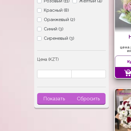
Розовый (11)
Желтый (4)
Красный (8)
Оранжевый (2)
Синий (3)
Сиреневый (3)
цена
и
Цена (KZT)
К
Бесплат
Показать
Сбросить