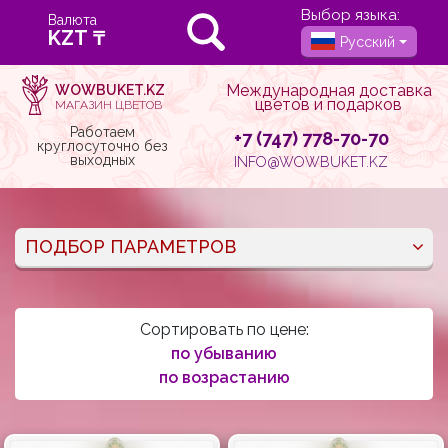
Выбор языка:
Валюта
Русский
Международная доставка
WOWBUKET.KZ
цветов и подарков
МАГАЗИН ЦВЕТОВ
Работаем
+7 (747) 778-70-70
круглосуточно без
выходных
INFO@WOWBUKET.KZ
ПОДБОР ПАРАМЕТРОВ
Сортировать по цене:
по убыванию
по возрастанию