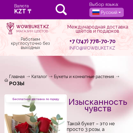
Выбор языка:
Валюта
Русский
Международная доставка
WOWBUKET.KZ
цветов и подарков
МАГАЗИН ЦВЕТОВ
Работаем
+7 (747) 778-70-70
круглосуточно без
выходных
INFO@WOWBUKET.KZ
Главная
Каталог
Букеты и комнатные растения
РОЗЫ
Изысканность
Бесплатная доставка по городу
чувств
Такой букет – это не
просто 3 розы, а