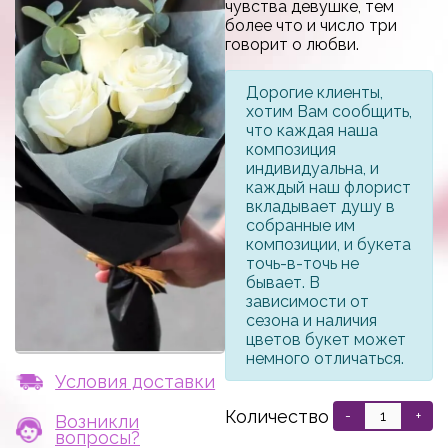
чувства девушке, тем
более что и число три
говорит о любви.
Дорогие клиенты,
хотим Вам сообщить,
что каждая наша
композиция
индивидуальна, и
каждый наш флорист
вкладывает душу в
собранные им
композиции, и букета
точь-в-точь не
бывает. В
зависимости от
сезона и наличия
цветов букет может
немного отличаться.
Условия доставки
Количество
-
+
Возникли
вопросы?