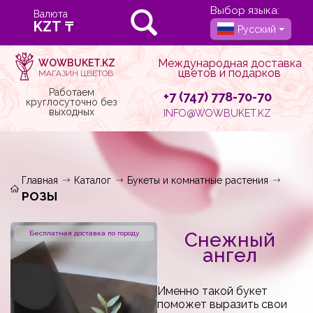
Выбор языка:
Валюта
Русский
Международная доставка
WOWBUKET.KZ
цветов и подарков
МАГАЗИН ЦВЕТОВ
Работаем
+7 (747) 778-70-70
круглосуточно без
выходных
INFO@WOWBUKET.KZ
Главная
Каталог
Букеты и комнатные растения
РОЗЫ
Снежный
Бесплатная доставка по городу
ангел
Именно такой букет
поможет выразить свои