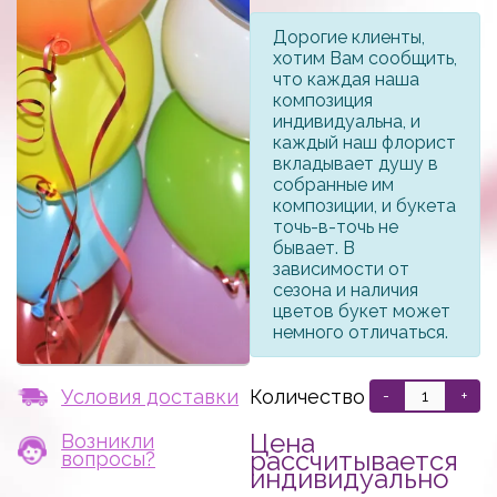
Дорогие клиенты,
хотим Вам сообщить,
что каждая наша
композиция
индивидуальна, и
каждый наш флорист
вкладывает душу в
собранные им
композиции, и букета
точь-в-точь не
бывает. В
зависимости от
сезона и наличия
цветов букет может
немного отличаться.
Количество
Условия доставки
-
+
Цена
Возникли
рассчитывается
вопросы?
индивидуально