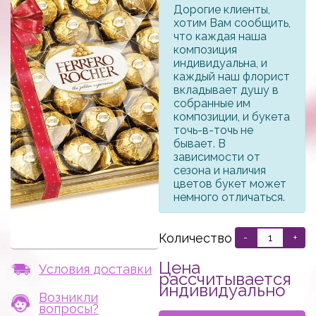
Дорогие клиенты,
хотим Вам сообщить,
что каждая наша
композиция
индивидуальна, и
каждый наш флорист
вкладывает душу в
собранные им
композиции, и букета
точь-в-точь не
бывает. В
зависимости от
сезона и наличия
цветов букет может
немного отличаться.
Количество
-
+
Цена
Условия доставки
рассчитывается
индивидуально
Возникли
вопросы?