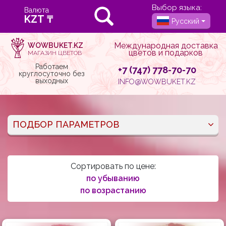
Выбор языка:
Валюта
Русский
Международная доставка
WOWBUKET.KZ
цветов и подарков
МАГАЗИН ЦВЕТОВ
Работаем
+7 (747) 778-70-70
круглосуточно без
выходных
INFO@WOWBUKET.KZ
ПОДБОР ПАРАМЕТРОВ
Сортировать по цене:
по убыванию
по возрастанию