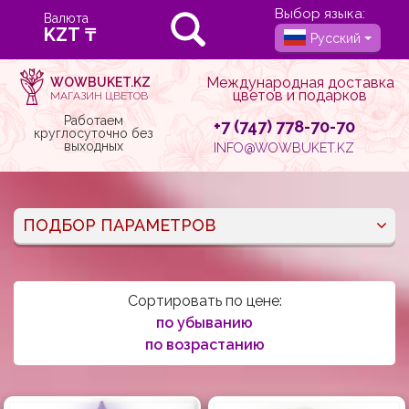
Выбор языка:
Валюта
Русский
Международная доставка
WOWBUKET.KZ
цветов и подарков
МАГАЗИН ЦВЕТОВ
Работаем
+7 (747) 778-70-70
круглосуточно без
выходных
INFO@WOWBUKET.KZ
ПОДБОР ПАРАМЕТРОВ
Сортировать по цене:
по убыванию
по возрастанию