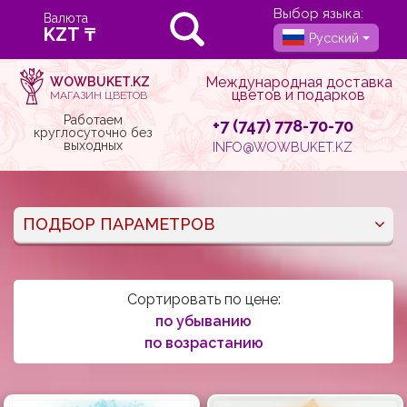
Выбор языка:
Валюта
Русский
Международная доставка
WOWBUKET.KZ
цветов и подарков
МАГАЗИН ЦВЕТОВ
Работаем
+7 (747) 778-70-70
круглосуточно без
выходных
INFO@WOWBUKET.KZ
ПОДБОР ПАРАМЕТРОВ
Сортировать по цене:
по убыванию
по возрастанию