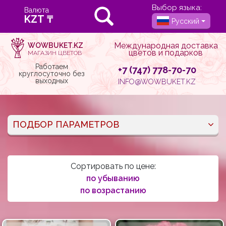
Выбор языка:
Валюта
Русский
Международная доставка
WOWBUKET.KZ
цветов и подарков
МАГАЗИН ЦВЕТОВ
Работаем
+7 (747) 778-70-70
круглосуточно без
выходных
INFO@WOWBUKET.KZ
ПОДБОР ПАРАМЕТРОВ
Сортировать по цене:
по убыванию
по возрастанию